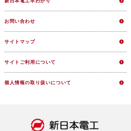
新日本電工早わかり
高校生・技能職サイト
マテリアリティ
個人投資家のみなさまへ
電力事業
グループ企業
お問い合わせ
環境
IRニュース
研究開発
サイトマップ
DX
IRメール配信
サイトご利用について
人的資本経営
財務ハイライト
個人情報の取り扱いについて
社会
IRライブラリ
ガバナンス
株式情報
データ一覧
IRカレンダー