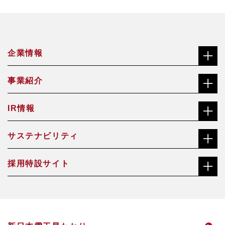
企業情報
事業紹介
社長メッセージ（ごあいさつ）
IR情報
合金鉄事業
経営理念
サステナビリティ
株主・投資家の皆さまへ
機能材料事業
沿革
採用特設サイト
社長メッセージ（ごあいさつ）
株価チャート
焼却灰資源化事業
会社概要・役員一覧
総合職サイト
サステナビリティ経営方針・推進体制
中長期経営計画
アクアソリューション事業
事業所一覧