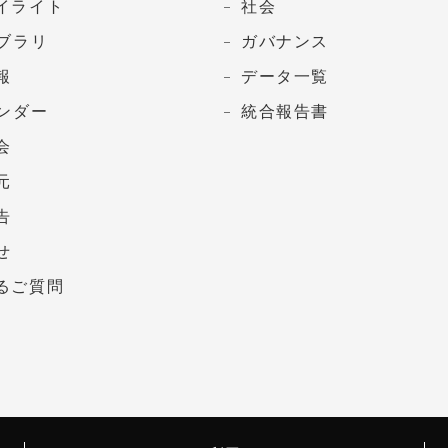
イライト
社会
イブラリ
ガバナンス
報
データ一覧
レンダー
統合報告書
会
元
告
せ
るご質問