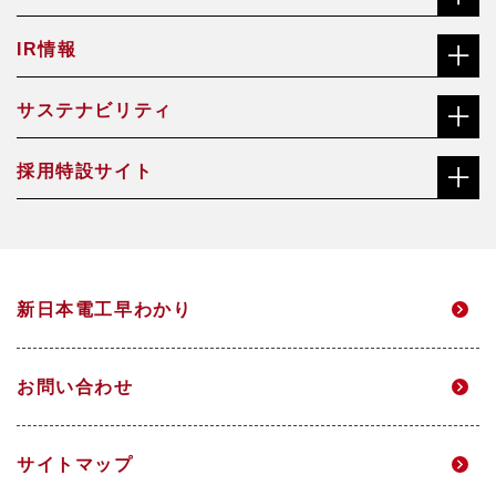
IR情報
合金鉄事業
経営理念
サステナビリティ
株主・投資家の皆さまへ
機能材料事業
沿革
採用特設サイト
社長メッセージ（ごあいさつ）
株価チャート
焼却灰資源化事業
会社概要・役員一覧
総合職サイト
サステナビリティ経営方針・推進体制
中長期経営計画
アクアソリューション事業
事業所一覧
新日本電工早わかり
高校生・技能職サイト
マテリアリティ
個人投資家のみなさまへ
電力事業
グループ企業
お問い合わせ
環境
IRニュース
研究開発
サイトマップ
DX
IRメール配信