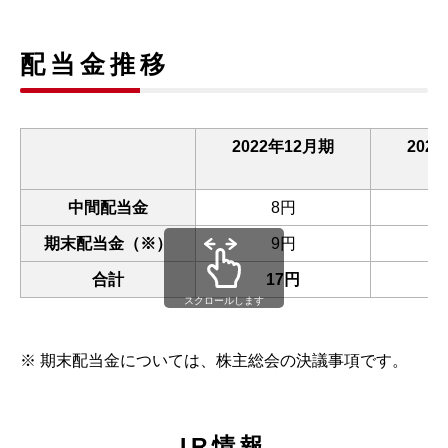
配当金推移
2022年12月期
202
中間配当金
8円
期末配当金（※）
9円
合計
17円
スクロールします
※ 期末配当金については、株主総会の決議事項です。
IR情報