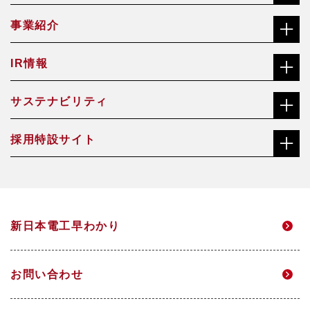
事業紹介
社長メッセージ（ごあいさつ）
IR情報
合金鉄事業
経営理念
サステナビリティ
株主・投資家の皆さまへ
機能材料事業
沿革
採用特設サイト
社長メッセージ（ごあいさつ）
株価チャート
焼却灰資源化事業
会社概要・役員一覧
総合職サイト
サステナビリティ経営方針・推進体制
中長期経営計画
アクアソリューション事業
事業所一覧
新日本電工早わかり
高校生・技能職サイト
マテリアリティ
個人投資家のみなさまへ
電力事業
グループ企業
お問い合わせ
環境
IRニュース
研究開発