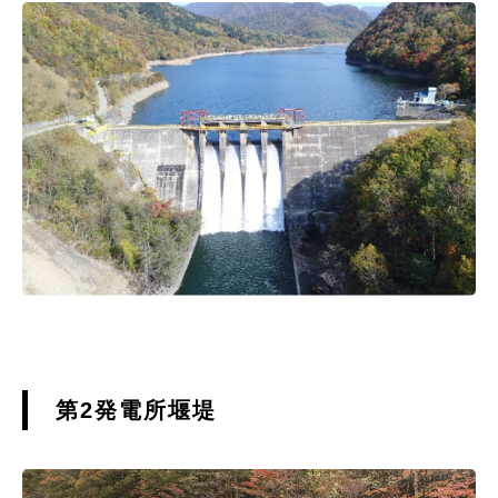
第2発電所堰堤