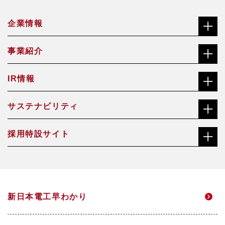
企業情報
事業紹介
社長メッセージ（ごあいさつ）
IR情報
合金鉄事業
経営理念
サステナビリティ
株主・投資家の皆さまへ
機能材料事業
沿革
採用特設サイト
社長メッセージ（ごあいさつ）
株価チャート
焼却灰資源化事業
会社概要・役員一覧
総合職サイト
サステナビリティ経営方針・推進体制
中長期経営計画
アクアソリューション事業
事業所一覧
新日本電工早わかり
高校生・技能職サイト
マテリアリティ
個人投資家のみなさまへ
電力事業
グループ企業