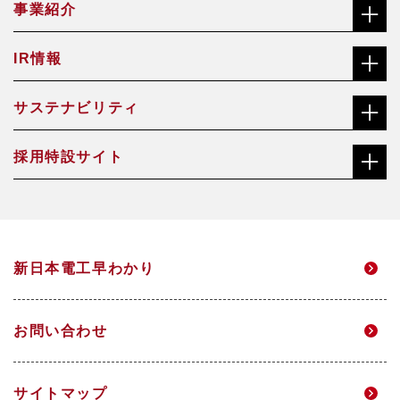
事業紹介
社長メッセージ（ごあいさつ）
IR情報
合金鉄事業
経営理念
サステナビリティ
株主・投資家の皆さまへ
機能材料事業
沿革
採用特設サイト
社長メッセージ（ごあいさつ）
株価チャート
焼却灰資源化事業
会社概要・役員一覧
総合職サイト
サステナビリティ経営方針・推進体制
中長期経営計画
アクアソリューション事業
事業所一覧
新日本電工早わかり
高校生・技能職サイト
マテリアリティ
個人投資家のみなさまへ
電力事業
グループ企業
お問い合わせ
環境
IRニュース
研究開発
サイトマップ