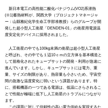
新日本電工の高性能二酸化バナジウム(VO2)系潜熱
(※1)蓄熱材料が、関西大学（プロジェクトマネージャ
ー：山縣雅紀化学生命工学部准教授）らのグループが開
発した超小型人工衛星「DENDEN-01」の衛星用電源温
度安定化デバイスに採用されました。
人工衛星の中でも100kg未満の衛星は超小型人工衛星
と呼ばれ、その中でも１辺10ｃｍの立方体を基本構造と
して規格化されたキューブサットの開発・利用が急速に
進んでいます。しかし、キューブサットには電力、重
量、サイズの制限があり、熱容量も小さいため、宇宙空
間の急激な温度変化に弱いという課題があります。特
に、搭載機器の一つである電源は、低温にさらされるこ
とで性能が極端に低下し人工衛星のトラブルにつながり
ます。
この課題に対して信頼性の高い電力供給を実現するた