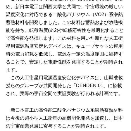
め、新日本電工は関西大学と共同で、宇宙環境の厳しい
温度変化に対応できる二酸化バナジウム（VO2）系潜熱
蓄熱材料を開発しました。この材料は蓄熱および放熱機
能を持ち、転移温度(※2)や転移応答性を最適化すること
で高性能を発揮します。この材料を用いた新たな人工衛
星用電源温度安定化デバイスは、キューブサットの運用
時の電力消耗を低減し、電源を一定の温度範囲に維持す
ることで、安定した電源性能を発揮することが期待され
ます。
この人工衛星用電源温度安定化デバイスは、山縣准教
授らのグループが共同開発した「DENDEN-01」に搭載
され、実際の宇宙空間で実証実験が行われる計画です。
新日本電工の高性能二酸化バナジウム系潜熱蓄熱材料
は今後の超小型人工衛星の高機能化開発を加速し、日本
の宇宙産業発展に寄与することが期待されます。