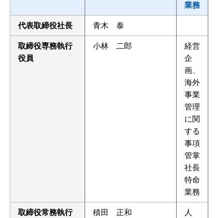
業務
代表取締役社長
青木 泰
取締役専務執行
小林 二郎
経営
役員
企
画、
海外
事業
管理
に関
する
事項
管掌
社長
特命
業務
取締役常務執行
積田 正和
人