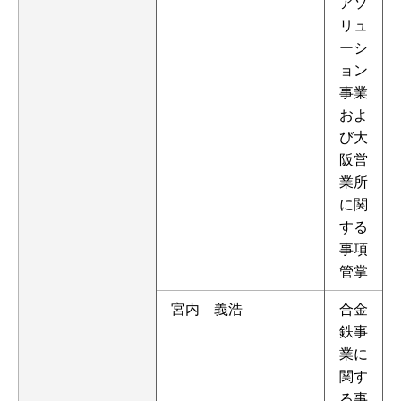
アソ
リュ
ーシ
ョン
事業
およ
び大
阪営
業所
に関
する
事項
管掌
宮内 義浩
合金
鉄事
業に
関す
る事