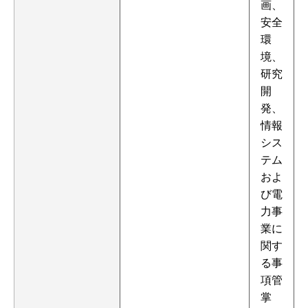
画、
安全
環
境、
研究
開
発、
情報
シス
テム
およ
び電
力事
業に
関す
る事
項管
掌