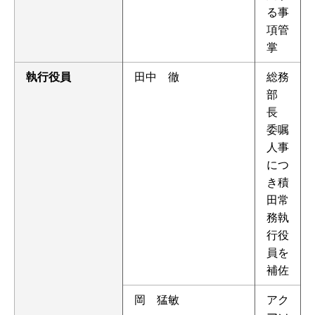
る事
項管
掌
執行役員
田中 徹
総務
部
長
委嘱
人事
につ
き積
田常
務執
行役
員を
補佐
岡 猛敏
アク