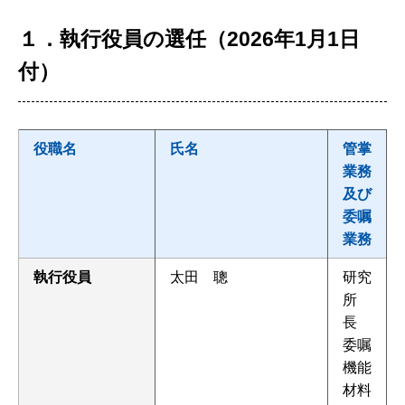
１．執行役員の選任（2026年1月1日
付）
役職名
氏名
管掌
業務
及び
委嘱
業務
執行役員
太田 聰
研究
所
長
委嘱
機能
材料