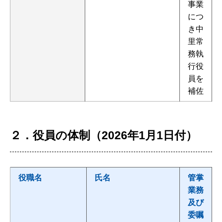
事業
につ
き中
里常
務執
行役
員を
補佐
２．役員の体制（2026年1月1日付）
役職名
氏名
管掌
業務
及び
委嘱