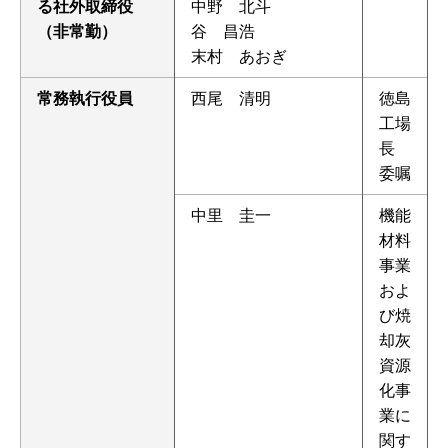
る社外取締役
中野 北斗
（非常勤）
谷 昌浩
末村 あおぎ
常務執行役員
西尾 清明
徳島
工場
長
委嘱
中里 圭一
機能
材料
事業
およ
び焼
却灰
資源
化事
業に
関す