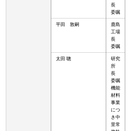
長
委嘱
平田 敦嗣
鹿島
工場
長
委嘱
太田 聰
研究
所
長
委嘱
機能
材料
事業
につ
き中
里常