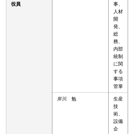
役員
事、
人材
開
発、
総
務、
内部
統制
に関
する
事項
管掌
岸川 勉
生産
技
術、
設備
企