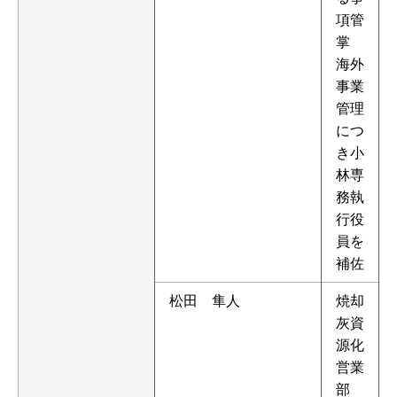
項管
掌
海外
事業
管理
につ
き小
林専
務執
行役
員を
補佐
松田 隼人
焼却
灰資
源化
営業
部