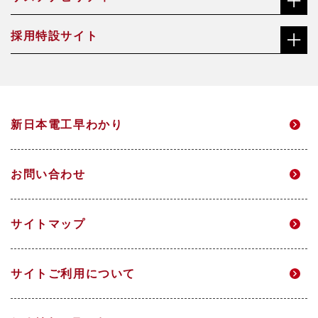
株主・投資家の皆さまへ
機能材料事業
沿革
採用特設サイト
社長メッセージ（ごあいさつ）
株価チャート
焼却灰資源化事業
会社概要・役員一覧
総合職サイト
サステナビリティ経営方針・推進体制
中長期経営計画
アクアソリューション事業
事業所一覧
新日本電工早わかり
高校生・技能職サイト
マテリアリティ
個人投資家のみなさまへ
電力事業
グループ企業
お問い合わせ
環境
IRニュース
研究開発
サイトマップ
DX
IRメール配信
サイトご利用について
人的資本経営
財務ハイライト