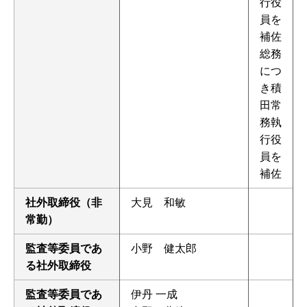
行役
員を
補佐
総務
につ
き積
田常
務執
行役
員を
補佐
社外取締役（非
大見 和敏
常勤）
監査等委員であ
小野 健太郎
る社外取締役
監査等委員であ
伊丹 一成