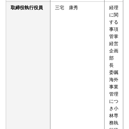
取締役執行役員
三宅 康秀
経理
に関
する
事項
管掌
経営
企画
部
長
委嘱
海外
事業
管理
につ
き小
林専
務執