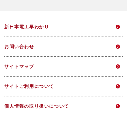
焼却灰資源化事業
会社概要・役員一覧
総合職サイト
サステナビリティ経営方針・推進体制
中長期経営計画
アクアソリューション事業
事業所一覧
新日本電工早わかり
高校生・技能職サイト
マテリアリティ
個人投資家のみなさまへ
電力事業
グループ企業
お問い合わせ
環境
IRニュース
研究開発
サイトマップ
DX
IRメール配信
サイトご利用について
人的資本経営
財務ハイライト
個人情報の取り扱いについて
社会
IRライブラリ