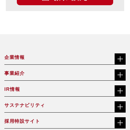
企業情報
事業紹介
社長メッセージ（ごあいさつ）
IR情報
合金鉄事業
経営理念
サステナビリティ
株主・投資家の皆さまへ
機能材料事業
沿革
採用特設サイト
社長メッセージ（ごあいさつ）
株価チャート